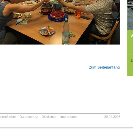
W
L
Zum Seitenanfang
rierefreiheit
Datenschutz
Disclaimer
Impressum
20.04.2026