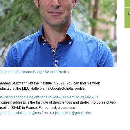
L
Johannes Stuttmann GoogleScholar Profil
annes Stuttmann left the institute in 2021. You can find his work
nducted at the
MLU
Halle on his GoogleScholar profile.
tps://scholar.google.de/citations?hl=de&user=emRc1xsAAAAJ
 current address is the Institute of Biosciences and Biotechnologies of Aix-
seille (BIAM) in France. For contact, please use
johannes.stuttmann@cea.fr
or
jstuttmann@gmail.com
.