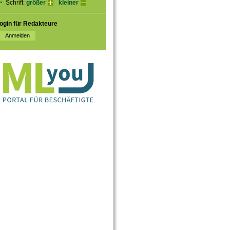
Schrift:
größer
kleiner
ogin für Redakteure